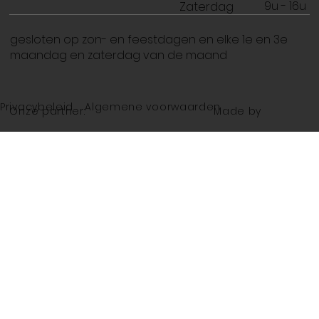
9u - 16u
Zaterdag
gesloten op zon- en feestdagen en elke 1e en 3e
maandag en zaterdag van de maand
Privacybeleid
Algemene voorwaarden
Made by
Onze partner: