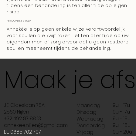
tijdens een behandeling is ten aller tijde op eigen
risico.
PERSOONLIJKE SPULLEN
Annekée is op geen enkele wijze verantwoordelijk
voor spullen die kwijt raken. Let ten aller tijde op uw
eigendommen of zorg ervoor dat u geen kostbare
spullen meeneemt tijdens de behandeling.
Maak je af
J.E. Claeslaan 78A
9u - 17u
Maandag
2560 Nijlen
9u - 17u
Dinsdag
+32 492 87 88 13
9u - 18u
Woensdag
annekee.nijlen@gmail.com
9u - 18u
Donderdag
BE 0685 702 797
9u - 20u
Vrijdag